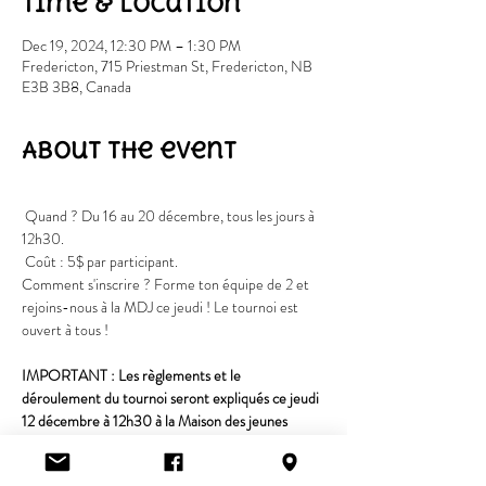
Time & Location
Dec 19, 2024, 12:30 PM – 1:30 PM
Fredericton, 715 Priestman St, Fredericton, NB
E3B 3B8, Canada
About the event
 Quand ? Du 16 au 20 décembre, tous les jours à 
12h30.
 Coût : 5$ par participant.
Comment s'inscrire ? Forme ton équipe de 2 et 
rejoins-nous à la MDJ ce jeudi ! Le tournoi est 
ouvert à tous !
IMPORTANT : Les règlements et le 
déroulement du tournoi seront expliqués ce jeudi 
12 décembre à 12h30 à la Maison des jeunes 
l'acado. Si tu veux participer, il faut absolument 
être présent à cette réunion.